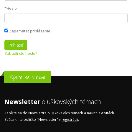
*Heslo
Zapamätať prihlásenie
Zabudli ste heslo?
Spojte sa s nami
Newsletter
o uškovských témach
Zapíšte sa do Newslettra o uškovských témach a našich aktivitách.
Začiarknite políčko "Newsletter" v
registrácii
.