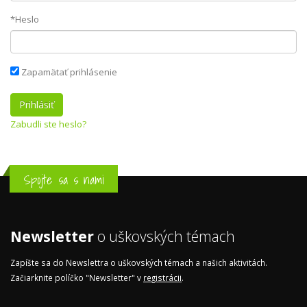
*Heslo
Zapamätať prihlásenie
Zabudli ste heslo?
Spojte sa s nami
Newsletter
o uškovských témach
Zapíšte sa do Newslettra o uškovských témach a našich aktivitách.
Začiarknite políčko "Newsletter" v
registrácii
.