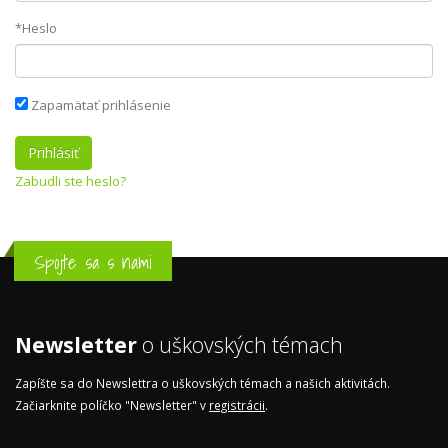
*Heslo
Zapamätať prihlásenie
Zabudli ste heslo?
Spojte sa s nami
Newsletter
o uškovských témach
Zapíšte sa do Newslettra o uškovských témach a našich aktivitách.
Začiarknite políčko "Newsletter" v
registrácii
.