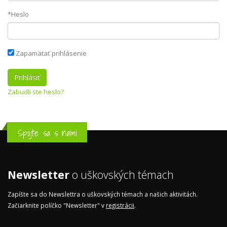
*Heslo
Zapamätať prihlásenie
Zabudli ste heslo?
Spojte sa s nami
Newsletter
o uškovských témach
Zapíšte sa do Newslettra o uškovských témach a našich aktivitách.
Začiarknite políčko "Newsletter" v
registrácii
.