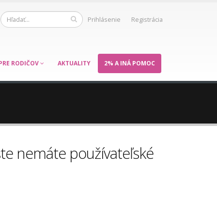
Prihlásenie
Registrácia
PRE RODIČOV
AKTUALITY
2% A INÁ POMOC
šte nemáte používateľské