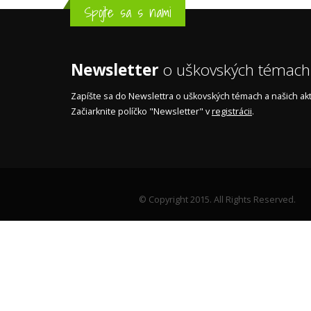
Spojte sa s nami
Newsletter
o uškovských témach
Zapíšte sa do Newslettra o uškovských témach a našich akti
Začiarknite políčko "Newsletter" v
registrácii
.
© Copyright 2015. All Rights Reserved.