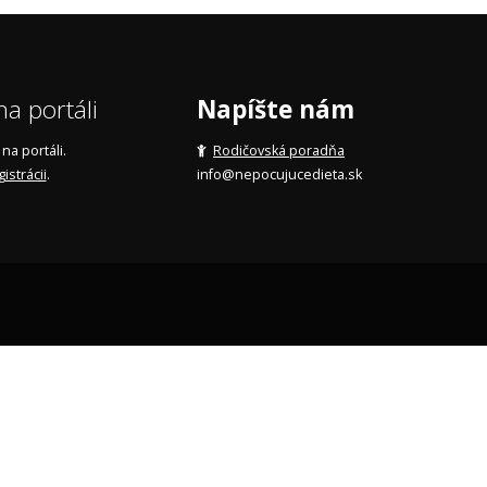
a portáli
Napíšte nám
a portáli.
Rodičovská poradňa
gistrácii
.
info@nepocujucedieta.sk