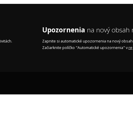
Upozornenia
na nový obsah n
vitách.
Zapnite si automatické upozornenia na nový obsah n
Začiarknite políčko "Automatické upozornenia" v
re