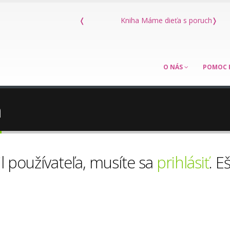
❬
Kniha Máme dieťa s poruchou sluchu
❭
O NÁS
POMOC 
a
il používateľa, musíte sa
prihlásiť
. E