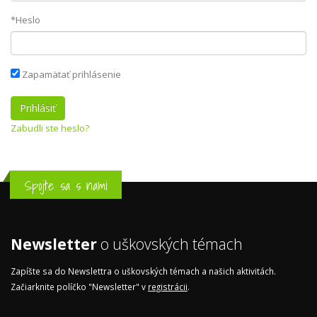
*Heslo
Zapamätať prihlásenie
Zabudli ste heslo?
Spojte sa s nami
Newsletter
o uškovských témach
Zapíšte sa do Newslettra o uškovských témach a našich aktivitách.
Začiarknite políčko "Newsletter" v
registrácii
.