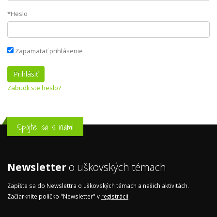
*Heslo
Zapamätať prihlásenie
Zabudli ste heslo?
Spojte sa s nami
Newsletter
o uškovských témach
Zapíšte sa do Newslettra o uškovských témach a našich aktivitách.
Začiarknite políčko "Newsletter" v
registrácii
.