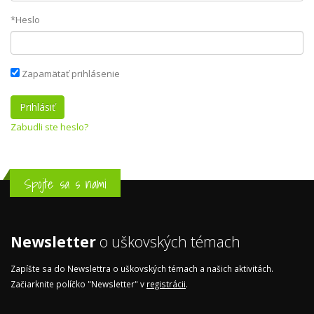
*Heslo
Zapamätať prihlásenie
Zabudli ste heslo?
Spojte sa s nami
Newsletter
o uškovských témach
Zapíšte sa do Newslettra o uškovských témach a našich aktivitách.
Začiarknite políčko "Newsletter" v
registrácii
.